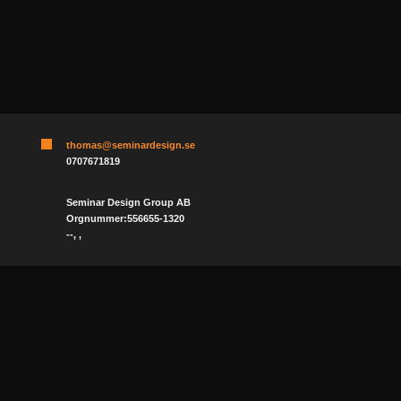
thomas@seminardesign.se
0707671819
Seminar Design Group AB
Orgnummer:556655-1320
--, ,