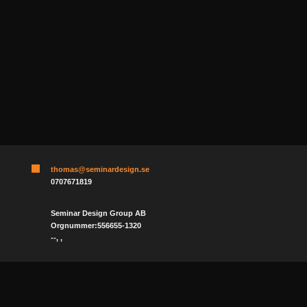
thomas@seminardesign.se
0707671819
Seminar Design Group AB
Orgnummer:556655-1320
--, ,